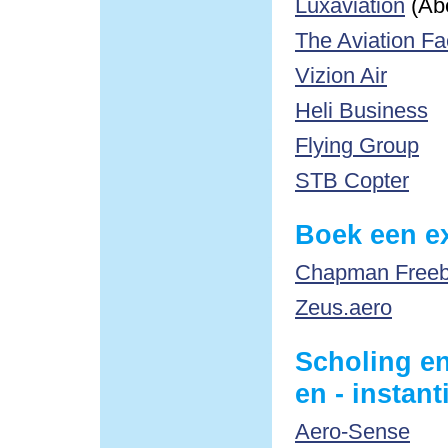
Luxaviation
(Ab
The Aviation Fa
Vizion Air
Heli Business
Flying Group
STB Copter
Boek een ex
Chapman Freebo
Zeus.aero
Scholing en
en - instant
Aero-Sense