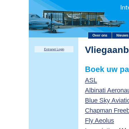
Over ons
Nieuws
Vliegaan
Extranet Login
Boek uw pa
ASL
Albinati Aerona
Blue Sky Aviati
Chapman Freebo
Fly Aeolus