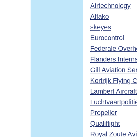
Airtechnology
Alfako
skeyes
Eurocontrol
Federale Overhe
Flanders Interna
Gill Aviation Se
Kortrijk Flying 
Lambert Aircraf
Luchtvaartpoli
Propeller
Qualiflight
Royal Zoute Avi