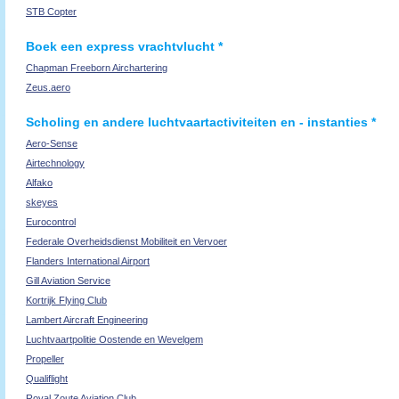
STB Copter
Boek een express vrachtvlucht *
Chapman Freeborn Airchartering
Zeus.aero
Scholing en andere luchtvaartactiviteiten en - instanties *
Aero-Sense
Airtechnology
Alfako
skeyes
Eurocontrol
Federale Overheidsdienst Mobiliteit en Vervoer
Flanders International Airport
Gill Aviation Service
Kortrijk Flying Club
Lambert Aircraft Engineering
Luchtvaartpolitie Oostende en Wevelgem
Propeller
Qualiflight
Royal Zoute Aviation Club