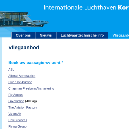
Over ons
Nieuws
Luchtvaarttechnische info
Vliegaan
Vliegaanbod
Boek uw passagiersvlucht *
ASL
Albinati Aeronautics
Blue Sky Aviation
Chapman Freeborn Airchartering
Fly Aeolus
Luxaviation
(Abelag)
The Aviation Factory
Vizion Air
Heli Business
Flying Group