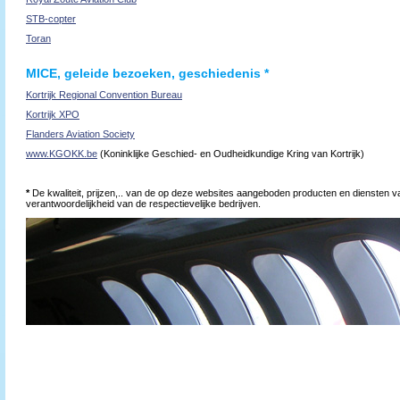
STB-copter
Toran
MICE, geleide bezoeken, geschiedenis *
Kortrijk Regional Convention Bureau
Kortrijk XPO
Flanders Aviation Society
www.KGOKK.be
(Koninklijke Geschied- en Oudheidkundige Kring van Kortrijk)
*
De kwaliteit, prijzen,.. van de op deze websites aangeboden producten en diensten v
verantwoordelijkheid van de respectievelijke bedrijven.