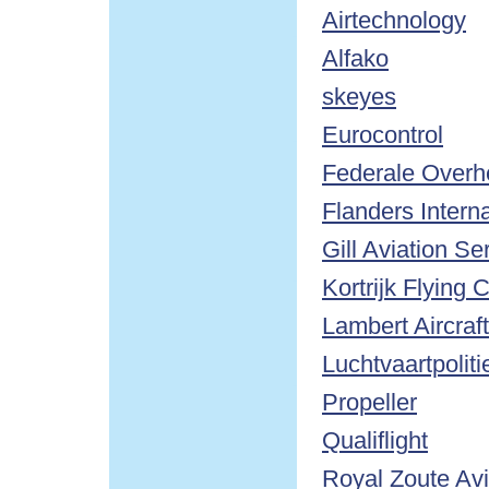
Airtechnology
Alfako
skeyes
Eurocontrol
Federale Overhe
Flanders Interna
Gill Aviation Se
Kortrijk Flying 
Lambert Aircraf
Luchtvaartpoli
Propeller
Qualiflight
Royal Zoute Avi