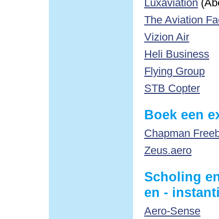
Luxaviation
(Ab
The Aviation Fa
Vizion Air
Heli Business
Flying Group
STB Copter
Boek een ex
Chapman Freebo
Zeus.aero
Scholing en
en - instant
Aero-Sense