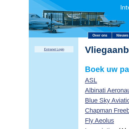
Over ons
Nieuws
Vliegaan
Extranet Login
Boek uw pa
ASL
Albinati Aerona
Blue Sky Aviati
Chapman Freebo
Fly Aeolus