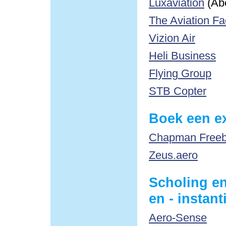
Luxaviation
(Ab
The Aviation Fa
Vizion Air
Heli Business
Flying Group
STB Copter
Boek een ex
Chapman Freebo
Zeus.aero
Scholing en
en - instant
Aero-Sense