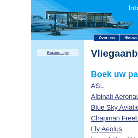
Over ons
Nieuws
Vliegaan
Extranet Login
Boek uw pa
ASL
Albinati Aerona
Blue Sky Aviati
Chapman Freebo
Fly Aeolus