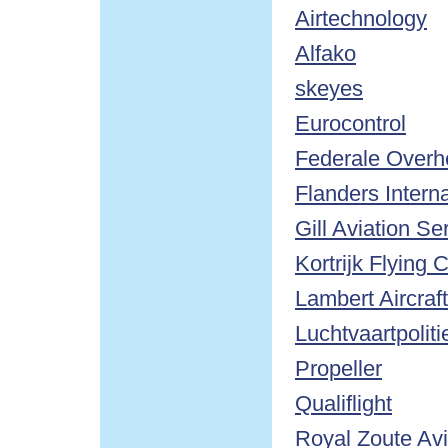
Airtechnology
Alfako
skeyes
Eurocontrol
Federale Overhe
Flanders Interna
Gill Aviation Se
Kortrijk Flying 
Lambert Aircraf
Luchtvaartpoli
Propeller
Qualiflight
Royal Zoute Avi