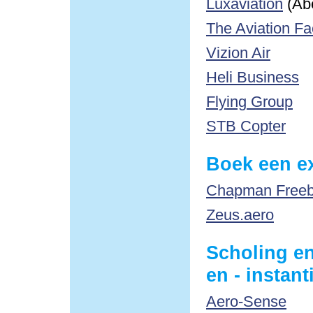
Luxaviation
(Ab
The Aviation Fa
Vizion Air
Heli Business
Flying Group
STB Copter
Boek een ex
Chapman Freebo
Zeus.aero
Scholing en
en - instant
Aero-Sense