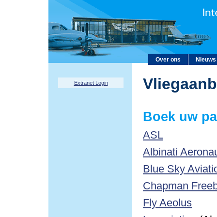
Over ons
Nieuws
Vliegaan
Extranet Login
Boek uw pa
ASL
Albinati Aerona
Blue Sky Aviati
Chapman Freebo
Fly Aeolus