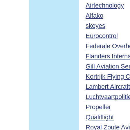
Airtechnology
Alfako
skeyes
Eurocontrol
Federale Overhe
Flanders Interna
Gill Aviation Se
Kortrijk Flying 
Lambert Aircraf
Luchtvaartpoli
Propeller
Qualiflight
Royal Zoute Avi