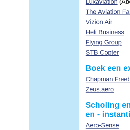
Luxaviation
(Ab
The Aviation Fa
Vizion Air
Heli Business
Flying Group
STB Copter
Boek een ex
Chapman Freebo
Zeus.aero
Scholing en
en - instant
Aero-Sense