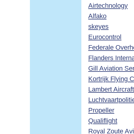
Airtechnology
Alfako
skeyes
Eurocontrol
Federale Overhe
Flanders Interna
Gill Aviation Se
Kortrijk Flying 
Lambert Aircraf
Luchtvaartpoli
Propeller
Qualiflight
Royal Zoute Avi