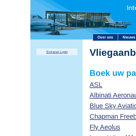
Over ons
Nieuws
Vliegaan
Extranet Login
Boek uw pa
ASL
Albinati Aerona
Blue Sky Aviati
Chapman Freebo
Fly Aeolus