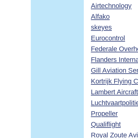
Airtechnology
Alfako
skeyes
Eurocontrol
Federale Overhe
Flanders Interna
Gill Aviation Se
Kortrijk Flying 
Lambert Aircraf
Luchtvaartpoli
Propeller
Qualiflight
Royal Zoute Avi