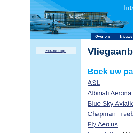
Over ons
Nieuws
Vliegaan
Extranet Login
Boek uw pa
ASL
Albinati Aerona
Blue Sky Aviati
Chapman Freebo
Fly Aeolus