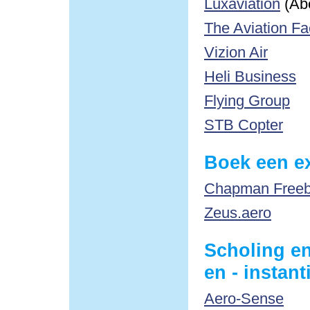
Luxaviation
(Ab
The Aviation Fa
Vizion Air
Heli Business
Flying Group
STB Copter
Boek een ex
Chapman Freebo
Zeus.aero
Scholing en
en - instant
Aero-Sense