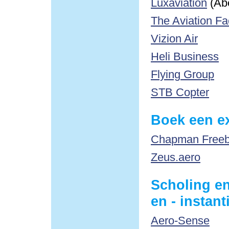
Luxaviation
(Ab
The Aviation Fa
Vizion Air
Heli Business
Flying Group
STB Copter
Boek een ex
Chapman Freebo
Zeus.aero
Scholing en
en - instant
Aero-Sense