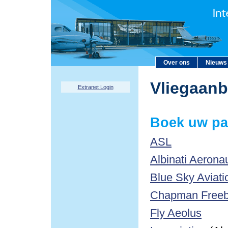
Over ons
Nieuws
Vliegaan
Extranet Login
Boek uw pa
ASL
Albinati Aerona
Blue Sky Aviati
Chapman Freebo
Fly Aeolus