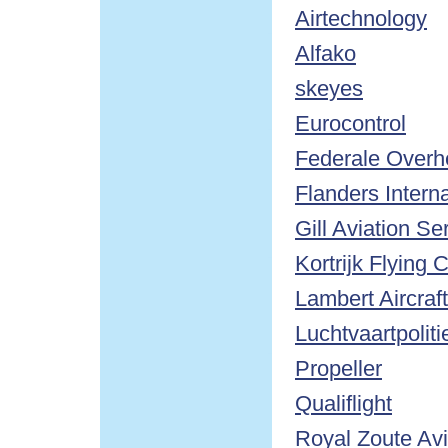
Airtechnology
Alfako
skeyes
Eurocontrol
Federale Overhe
Flanders Interna
Gill Aviation Se
Kortrijk Flying 
Lambert Aircraf
Luchtvaartpoli
Propeller
Qualiflight
Royal Zoute Avi