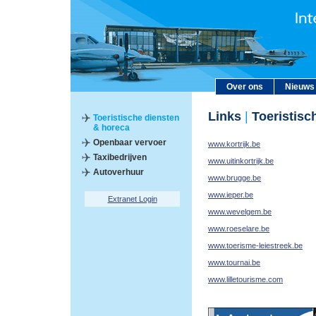
Over ons
Nieuws
Links
|
Toeristisc
Toeristische diensten
& horeca
Openbaar vervoer
www.kortrijk.be
Taxibedrijven
www.uitinkortrijk.be
Autoverhuur
www.brugge.be
www.ieper.be
Extranet Login
www.wevelgem.be
www.roeselare.be
www.toerisme-leiestreek.be
www.tournai.be
www.lilletourisme.com