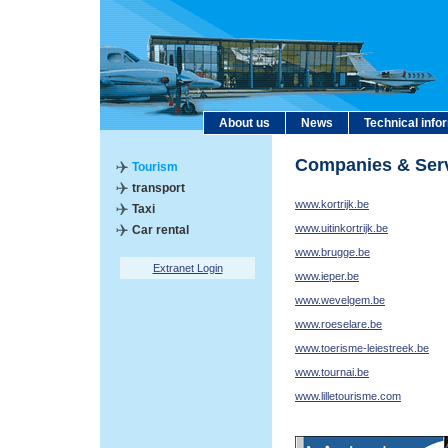
About us
News
Technical info
Companies & Ser
Tourism
transport
www.kortrijk.be
Taxi
www.uitinkortrijk.be
Car rental
www.brugge.be
Extranet Login
www.ieper.be
www.wevelgem.be
www.roeselare.be
www.toerisme-leiestreek.be
www.tournai.be
www.lilletourisme.com