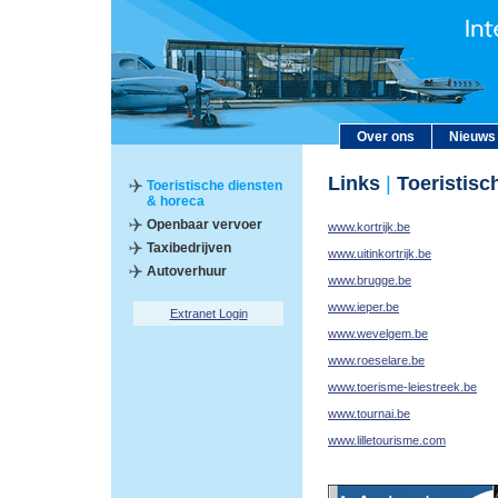
Over ons
Nieuws
Links
|
Toeristisc
Toeristische diensten
& horeca
Openbaar vervoer
www.kortrijk.be
Taxibedrijven
www.uitinkortrijk.be
Autoverhuur
www.brugge.be
www.ieper.be
Extranet Login
www.wevelgem.be
www.roeselare.be
www.toerisme-leiestreek.be
www.tournai.be
www.lilletourisme.com