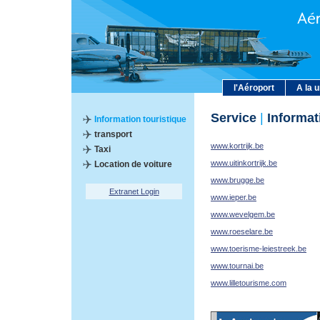
l'Aéroport
A la 
Service
|
Informat
Information touristique
transport
www.kortrijk.be
Taxi
www.uitinkortrijk.be
Location de voiture
www.brugge.be
Extranet Login
www.ieper.be
www.wevelgem.be
www.roeselare.be
www.toerisme-leiestreek.be
www.tournai.be
www.lilletourisme.com