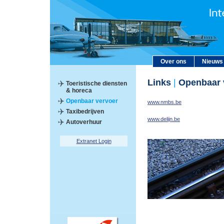
Over ons
Nieuws
Links
|
Openbaar 
Toeristische diensten
& horeca
Openbaar vervoer
www.nmbs.be
Taxibedrijven
www.delijn.be
Autoverhuur
Extranet Login