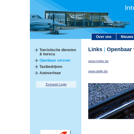
Over ons
Nieuws
Links
|
Openbaar 
Toeristische diensten
& horeca
Openbaar vervoer
www.nmbs.be
Taxibedrijven
www.delijn.be
Autoverhuur
Extranet Login