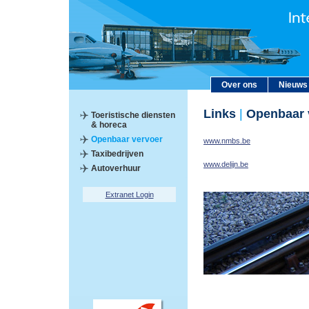
Over ons
Nieuws
Links
|
Openbaar 
Toeristische diensten
& horeca
Openbaar vervoer
www.nmbs.be
Taxibedrijven
www.delijn.be
Autoverhuur
Extranet Login