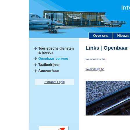
Over ons
Nieuws
Links
|
Openbaar 
Toeristische diensten
& horeca
Openbaar vervoer
www.nmbs.be
Taxibedrijven
www.delijn.be
Autoverhuur
Extranet Login