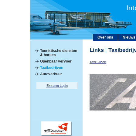
Over ons
Nieuws
Links
|
Taxibedrij
Toeristische diensten
& horeca
Openbaar vervoer
Taxi Gilbert
Taxibedrijven
Autoverhuur
Extranet Login