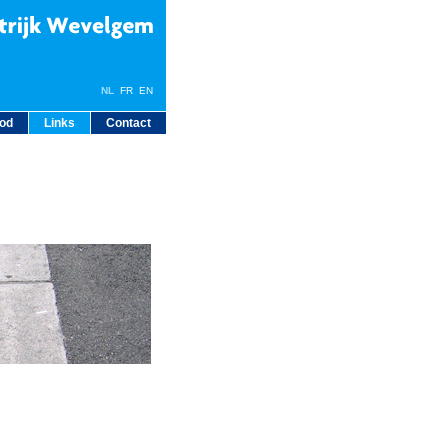
NL
FR
EN
bod
Links
Contact