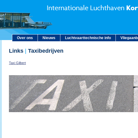
Over ons
Nieuws
Luchtvaarttechnische info
Vliegaan
Links
|
Taxibedrijven
Taxi Gilbert