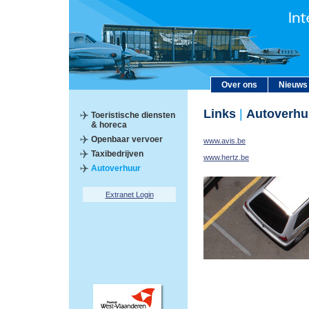
Over ons
Nieuws
Links
|
Autoverhu
Toeristische diensten
& horeca
Openbaar vervoer
www.avis.be
Taxibedrijven
www.hertz.be
Autoverhuur
Extranet Login