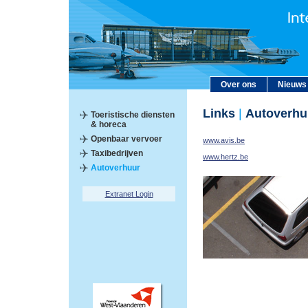
Over ons
Nieuws
Links
|
Autoverhu
Toeristische diensten
& horeca
Openbaar vervoer
www.avis.be
Taxibedrijven
www.hertz.be
Autoverhuur
Extranet Login