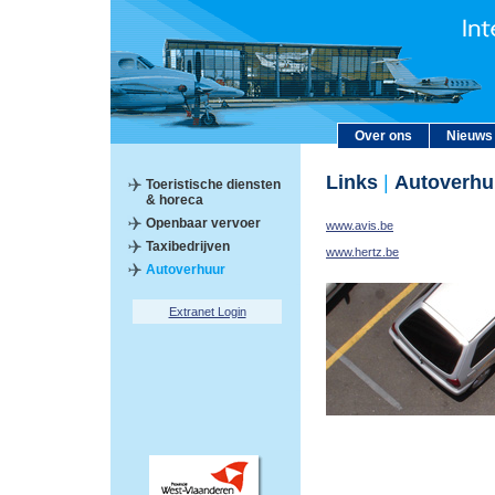
Over ons
Nieuws
Links
|
Autoverhu
Toeristische diensten
& horeca
Openbaar vervoer
www.avis.be
Taxibedrijven
www.hertz.be
Autoverhuur
Extranet Login