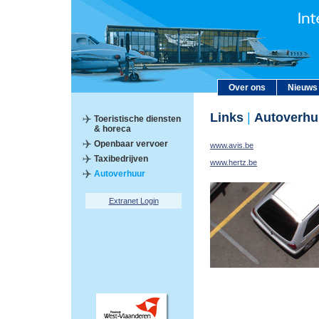
Over ons
Nieuws
Links
|
Autoverhu
Toeristische diensten
& horeca
Openbaar vervoer
www.avis.be
Taxibedrijven
www.hertz.be
Autoverhuur
Extranet Login