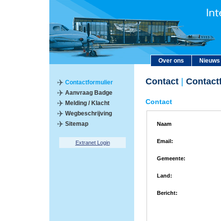
Over ons
Nieuws
Contact
|
Contactf
Contactformulier
Aanvraag Badge
Contact
Melding / Klacht
Wegbeschrijving
Sitemap
Naam
Email:
Extranet Login
Gemeente:
Land:
Bericht: