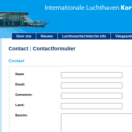
Over ons
Nieuws
Luchtvaarttechnische info
Vliegaan
Contact
|
Contactformulier
Contact
Naam
Email:
Gemeente:
Land:
Bericht: