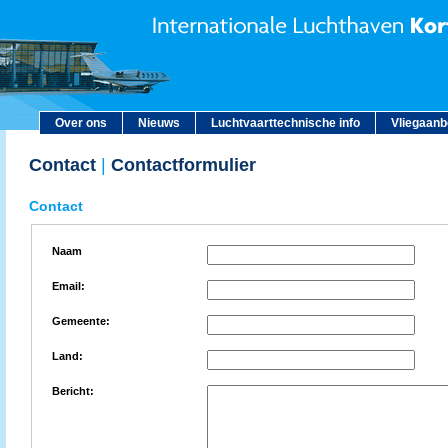
Over ons
Nieuws
Luchtvaarttechnische info
Vliegaan
Contact
|
Contactformulier
Contact
Naam
Email:
Gemeente:
Land:
Bericht: