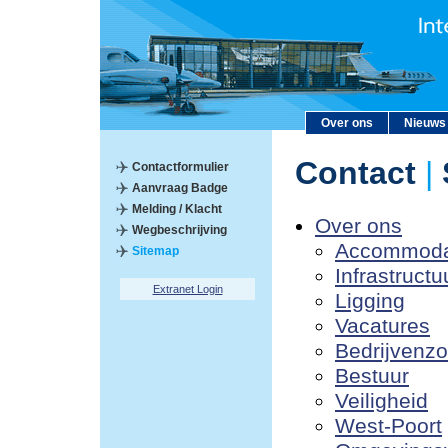
Over ons
Nieuws
Contact
|
Contactformulier
Aanvraag Badge
Melding / Klacht
Over ons
Wegbeschrijving
Accommoda
Sitemap
Infrastructu
Extranet Login
Ligging
Vacatures
Bedrijvenz
Bestuur
Veiligheid
West-Poort