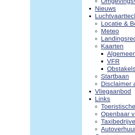
Omgevings
Nieuws
Luchtvaarttec
Locatie & B
Meteo
Landingsre
Kaarten
Algemee
VFR
Obstakel
Startbaan
Disclaimer 
Vliegaanbod
Links
Toeristisch
Openbaar v
Taxibedrijv
Autoverhuu