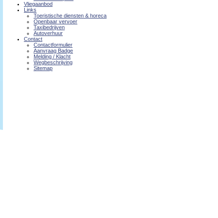
Vliegaanbod
Links
Toeristische diensten & horeca
Openbaar vervoer
Taxibedrijven
Autoverhuur
Contact
Contactformulier
Aanvraag Badge
Melding / Klacht
Wegbeschrijving
Sitemap