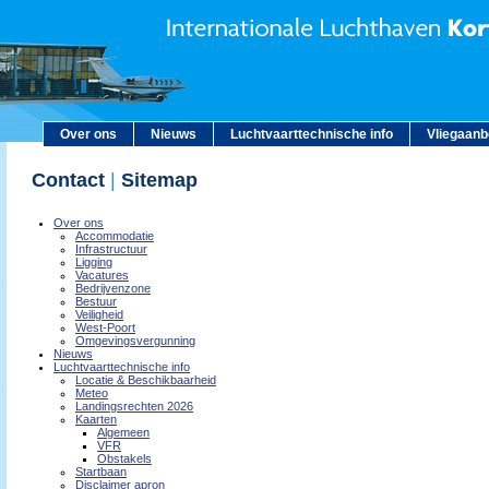
Over ons
Nieuws
Luchtvaarttechnische info
Vliegaan
Contact
|
Sitemap
Over ons
Accommodatie
Infrastructuur
Ligging
Vacatures
Bedrijvenzone
Bestuur
Veiligheid
West-Poort
Omgevingsvergunning
Nieuws
Luchtvaarttechnische info
Locatie & Beschikbaarheid
Meteo
Landingsrechten 2026
Kaarten
Algemeen
VFR
Obstakels
Startbaan
Disclaimer apron