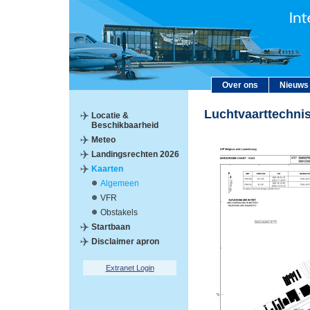
Over ons
Nieuws
Luchtvaarttechni
Locatie &
Beschikbaarheid
Meteo
Landingsrechten 2026
Kaarten
Algemeen
VFR
Obstakels
Startbaan
Disclaimer apron
Extranet Login