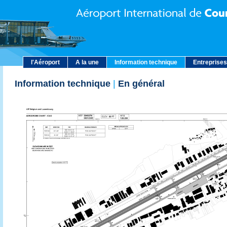
l'Aéroport
A la une
Information technique
Entreprises
Information technique
|
En général