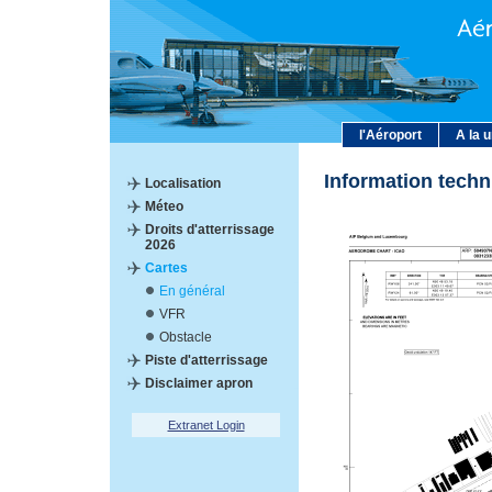
l'Aéroport
A la 
Information tech
Localisation
Méteo
Droits d'atterrissage
2026
Cartes
En général
VFR
Obstacle
Piste d'atterrissage
Disclaimer apron
Extranet Login