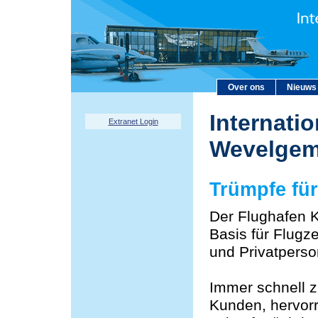
Over ons
Nieuws
Internatio
Extranet Login
Wevelge
Trümpfe fü
Der Flughafen K
Basis für Flugz
und Privatperso
Immer schnell z
Kunden, hervor