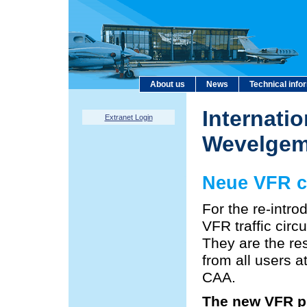
About us
News
Technical info
Internatio
Extranet Login
Wevelge
Neue VFR c
For the re-intr
VFR traffic cir
They are the res
from all users a
CAA.
The new VFR pr