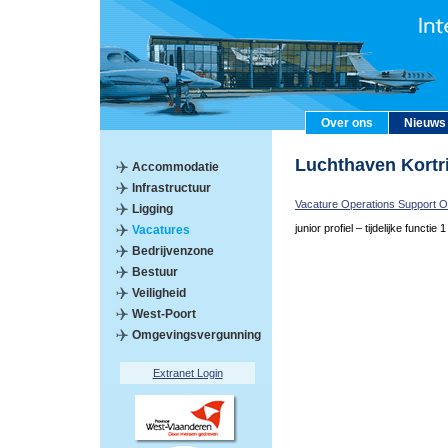
Over ons
Nieuws
Luchthaven Kort
Accommodatie
Infrastructuur
Vacature Operations Support Of
Ligging
junior profiel – tijdelijke functie 1
Vacatures
Bedrijvenzone
Bestuur
Veiligheid
West-Poort
Omgevingsvergunning
Extranet Login