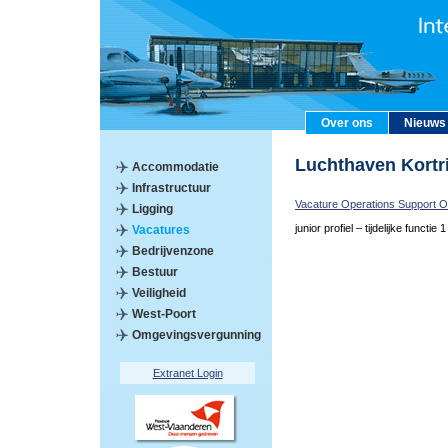
Over ons
Nieuws
Luchthaven Kort
Accommodatie
Infrastructuur
Vacature Operations Support Of
Ligging
junior profiel – tijdelijke functie 1
Vacatures
Bedrijvenzone
Bestuur
Veiligheid
West-Poort
Omgevingsvergunning
Extranet Login