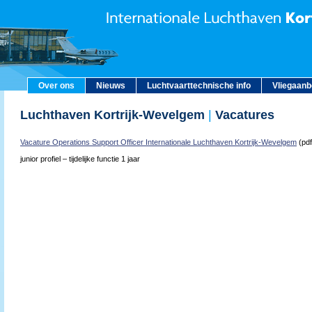
Over ons
Nieuws
Luchtvaarttechnische info
Vliegaan
Luchthaven Kortrijk-Wevelgem
|
Vacatures
Vacature Operations Support Officer Internationale Luchthaven Kortrijk-Wevelgem
(pdf
junior profiel – tijdelijke functie 1 jaar