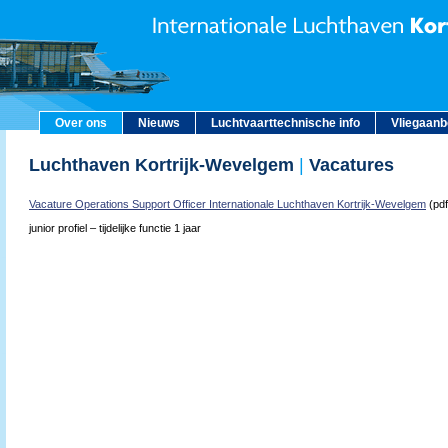
Over ons
Nieuws
Luchtvaarttechnische info
Vliegaan
Luchthaven Kortrijk-Wevelgem
|
Vacatures
Vacature Operations Support Officer Internationale Luchthaven Kortrijk-Wevelgem
(pdf
junior profiel – tijdelijke functie 1 jaar