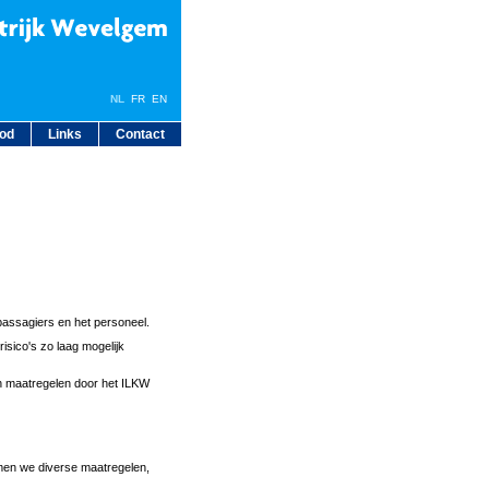
NL
FR
EN
bod
Links
Contact
n passagiers en het personeel.
isico's zo laag mogelijk
en maatregelen door het ILKW
men we diverse maatregelen,