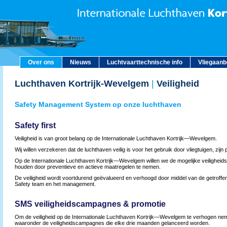
Over ons
Nieuws
Luchtvaarttechnische info
Vliegaan
Luchthaven Kortrijk-Wevelgem
|
Veiligheid
Safety Management System op onze luchthaven
Safety first
Veiligheid is van groot belang op de Internationale Luchthaven Kortrijk—Wevelgem.
Wij willen verzekeren dat de luchthaven veilig is voor het gebruik door vliegtuigen, zij
Op de Internationale Luchthaven Kortrijk—Wevelgem willen we de mogelijke veiligheidsr
houden door preventieve en actieve maatregelen te nemen.
De veiligheid wordt voortdurend geëvalueerd en verhoogd door middel van de getroff
Safety team en het management.
SMS veiligheidscampagnes & promotie
Om de veiligheid op de Internationale Luchthaven Kortrijk—Wevelgem te verhogen ne
waaronder de veiligheidscampagnes die elke drie maanden gelanceerd worden.