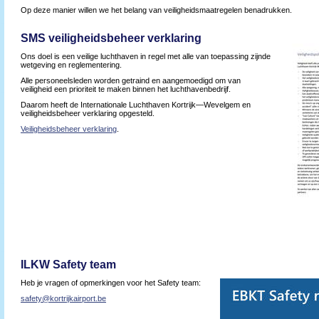
Op deze manier willen we het belang van veiligheidsmaatregelen benadrukken.
SMS veiligheidsbeheer verklaring
Ons doel is een veilige luchthaven in regel met alle van toepassing zijnde
wetgeving en reglementering.
Alle personeelsleden worden getraind en aangemoedigd om van
veiligheid een prioriteit te maken binnen het luchthavenbedrijf.
Daarom heeft de Internationale Luchthaven Kortrijk—Wevelgem en
veiligheidsbeheer verklaring opgesteld.
Veiligheidsbeheer verklaring
.
ILKW Safety team
Heb je vragen of opmerkingen voor het Safety team:
safety@kortrijkairport.be