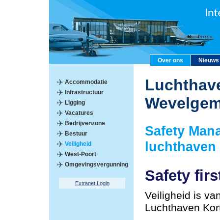
Over ons
Nieuws
Luchthave
Accommodatie
Infrastructuur
Wevelge
Ligging
Vacatures
Bedrijvenzone
Safety Man
Bestuur
luchthaven
Veiligheid
West-Poort
Omgevingsvergunning
Safety firs
Extranet Login
Veiligheid is va
Luchthaven Kor