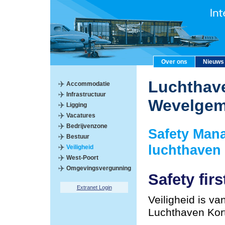
Over ons
Nieuws
Luchthave
Accommodatie
Infrastructuur
Wevelge
Ligging
Vacatures
Bedrijvenzone
Safety Man
Bestuur
luchthaven
Veiligheid
West-Poort
Omgevingsvergunning
Safety firs
Extranet Login
Veiligheid is va
Luchthaven Kor