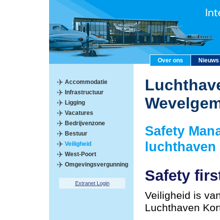
Over ons
Nieuws
Luchthave
Accommodatie
Infrastructuur
Wevelge
Ligging
Vacatures
Bedrijvenzone
Safety Man
Bestuur
luchthaven
Veiligheid
West-Poort
Omgevingsvergunning
Safety firs
Extranet Login
Veiligheid is va
Luchthaven Kor