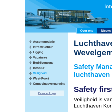
Over ons
Nieuws
Luchthave
Accommodatie
Infrastructuur
Wevelge
Ligging
Vacatures
Bedrijvenzone
Safety Man
Bestuur
luchthaven
Veiligheid
West-Poort
Omgevingsvergunning
Safety firs
Extranet Login
Veiligheid is va
Luchthaven Kor