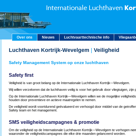
Over ons
Nieuws
Luchtvaarttechnische info
Vliegaan
Luchthaven Kortrijk-Wevelgem
|
Veiligheid
Safety Management System op onze luchthaven
Safety first
Veiligheid is van groot belang op de Internationale Luchthaven Kortrijk—Wevelgem.
Wij willen verzekeren dat de luchthaven veilig is voor het gebruik door vliegtuigen, zij
Op de Internationale Luchthaven Kortrijk—Wevelgem willen we de mogelijke veiligheidsr
houden door preventieve en actieve maatregelen te nemen.
De veiligheid wordt voortdurend geëvalueerd en verhoogd door middel van de getroff
Safety team en het management.
SMS veiligheidscampagnes & promotie
Om de veiligheid op de Internationale Luchthaven Kortrijk—Wevelgem te verhogen ne
waaronder de veiligheidscampagnes die elke drie maanden gelanceerd worden.