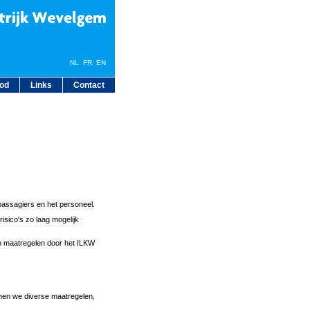
NL
FR
EN
bod
Links
Contact
n passagiers en het personeel.
isico's zo laag mogelijk
en maatregelen door het ILKW
men we diverse maatregelen,