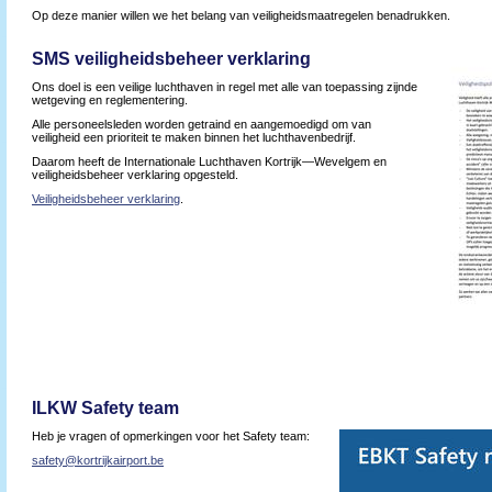
Op deze manier willen we het belang van veiligheidsmaatregelen benadrukken.
SMS veiligheidsbeheer verklaring
Ons doel is een veilige luchthaven in regel met alle van toepassing zijnde
wetgeving en reglementering.
Alle personeelsleden worden getraind en aangemoedigd om van
veiligheid een prioriteit te maken binnen het luchthavenbedrijf.
Daarom heeft de Internationale Luchthaven Kortrijk—Wevelgem en
veiligheidsbeheer verklaring opgesteld.
Veiligheidsbeheer verklaring
.
ILKW Safety team
Heb je vragen of opmerkingen voor het Safety team:
safety@kortrijkairport.be