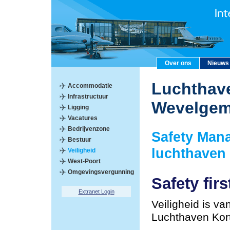
Over ons
Nieuws
Luchthave
Accommodatie
Infrastructuur
Wevelge
Ligging
Vacatures
Bedrijvenzone
Safety Man
Bestuur
luchthaven
Veiligheid
West-Poort
Omgevingsvergunning
Safety firs
Extranet Login
Veiligheid is va
Luchthaven Kor