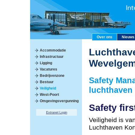
Over ons
Nieuws
Luchthave
Accommodatie
Infrastructuur
Wevelge
Ligging
Vacatures
Bedrijvenzone
Safety Man
Bestuur
luchthaven
Veiligheid
West-Poort
Omgevingsvergunning
Safety firs
Extranet Login
Veiligheid is va
Luchthaven Kor