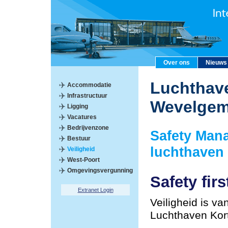
Over ons
Nieuws
Luchthave
Accommodatie
Infrastructuur
Wevelge
Ligging
Vacatures
Bedrijvenzone
Safety Man
Bestuur
luchthaven
Veiligheid
West-Poort
Omgevingsvergunning
Safety firs
Extranet Login
Veiligheid is va
Luchthaven Kor