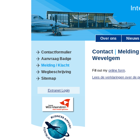
Over ons
Nieuws
Contact
|
Melding /
Contactformulier
Wevelgem
Aanvraag Badge
Melding / Klacht
Fill out my
online form
.
Wegbeschrijving
Lees de verklaringen over de p
Sitemap
Extranet Login