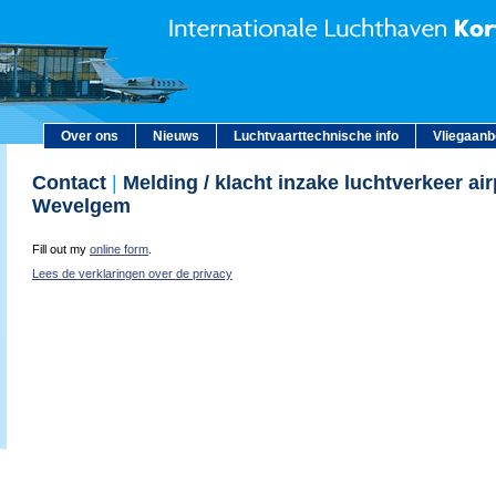
Over ons
Nieuws
Luchtvaarttechnische info
Vliegaan
Contact
|
Melding / klacht inzake luchtverkeer airp
Wevelgem
Fill out my
online form
.
Lees de verklaringen over de privacy