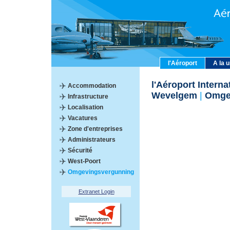
l'Aéroport
A la 
l'Aéroport Interna
Accommodation
Wevelgem
|
Omgev
Infrastructure
Localisation
Vacatures
Zone d'entreprises
Administrateurs
Sécurité
West-Poort
Omgevingsvergunning
Extranet Login