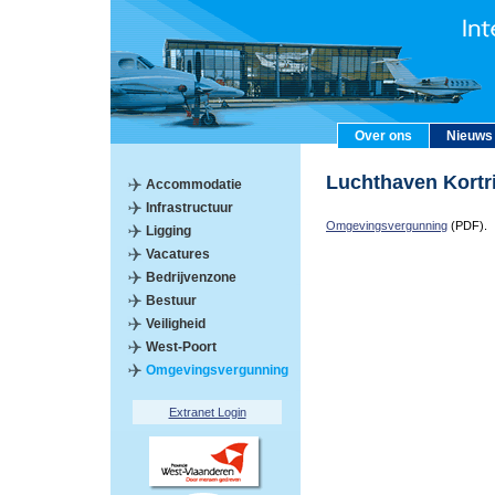
Over ons
Nieuws
Luchthaven Kort
Accommodatie
Infrastructuur
Omgevingsvergunning
(PDF).
Ligging
Vacatures
Bedrijvenzone
Bestuur
Veiligheid
West-Poort
Omgevingsvergunning
Extranet Login