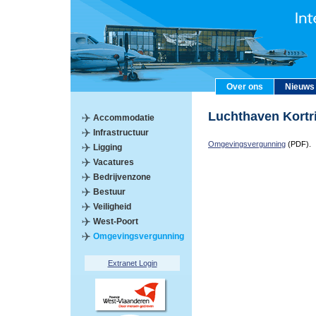
Over ons
Nieuws
Luchthaven Kort
Accommodatie
Infrastructuur
Omgevingsvergunning
(PDF).
Ligging
Vacatures
Bedrijvenzone
Bestuur
Veiligheid
West-Poort
Omgevingsvergunning
Extranet Login